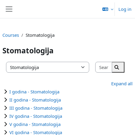
Skip to main content
Log in
Side panel
Courses
Stomatologija
Stomatologija
Search cou
Course categories
Search 
Expand all
I godina - Stomatologija
II godina - Stomatologija
III godina - Stomatologija
IV godina - Stomatologija
V godina - Stomatologija
VI godina - Stomatologija