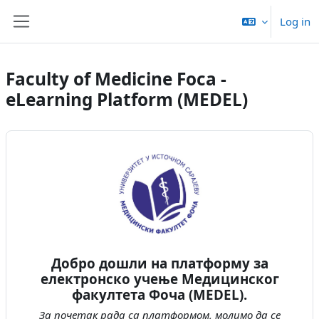
Skip to main content
Log in
Side panel
Faculty of Medicine Foca -
eLearning Platform (MEDEL)
Добро дошли на платформу за
електронско учење Медицинског
факултета Фоча (MEDEL).
За почетак рада са платформом, молимо да се