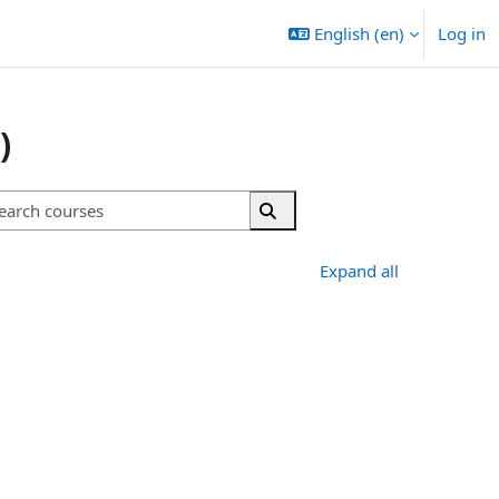
English ‎(en)‎
Log in
)
Search courses
Search courses
Expand all